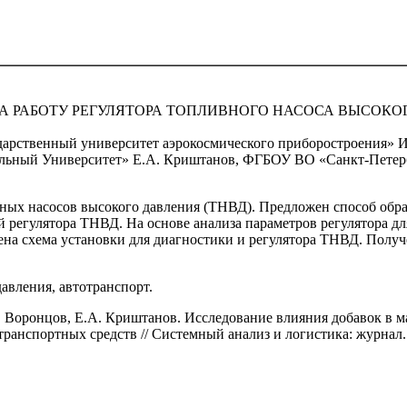
А РАБОТУ РЕГУЛЯТОРА ТОПЛИВНОГО НАСОСА ВЫСОКО
арственный университет аэрокосмического приборостроения» 
ельный Университет» Е.А. Криштанов, ФГБОУ ВО «Санкт-Петер
вных насосов высокого давления (ТНВД). Предложен способ обр
 регулятора ТНВД. На основе анализа параметров регулятора д
ена схема установки для диагностики и регулятора ТНВД. Полу
авления, автотранспорт.
 Воронцов, Е.А. Криштанов. Исследование влияния добавок в ма
транспортных средств // Системный анализ и логистика: журнал.