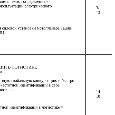
молеты имеют определенные
 эксплуатации электрического
3-
13
й силовой установки мотопланера Taurus
НЦ.
ИИ В ЛОГИСТИКЕ
л.
ьезную глобальную конкуренцию и быстро
очастотной идентификации в свое
поставок.
14-
18
тной идентификации в логистике //