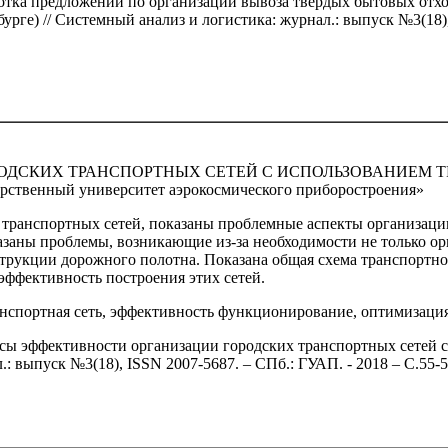
отка предложений по организации вывоза твердых бытовых отхо
рге) // Системный анализ и логистика: журнал.: выпуск №3(18),
ОДСКИХ ТРАНСПОРТНЫХ СЕТЕЙ С ИСПОЛЬЗОВАНИЕМ 
рственный университет аэрокосмического приборостроения»
я транспортных сетей, показаны проблемные аспекты организац
азаны проблемы, возникающие из-за необходимости не только о
трукции дорожного полотна. Показана общая схема транспортно
ффективность построения этих сетей.
анспортная сеть, эффективность функционирование, оптимизация,
сы эффективности организации городских транспортных сетей с
.: выпуск №3(18), ISSN 2007-5687. – СПб.: ГУАП. - 2018 – С.55-