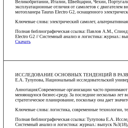
Великобритании, Италии, Швейцарии, Чехии, Португали
эксплуатационные отличия от самолетов с двигателем в
мотопланера Taurus Electro G2, оснащенного электричес
Ключевые слова: электрический самолет, альтернативная
Полная библиографическая ссылка: Павлов А.М., Спиндз
Electro G2 // Системный анализ и логистика: журнал.: в
Скачать
ИССЛЕДОВАНИЕ ОСНОВНЫХ ТЕНДЕНЦИЙ В РАЗ
Е.А. Тулупова, Национальный исследовательский унив
Аннотация:Современные организации часто принимают и
меняющуюся бизнес-среду. За последние несколько лет 
стратегическое планирование, поскольку она дает знач
Ключевые слова: логистика, современные технологии, т
Полная библиографическая ссылка: Тулупова Е.А. Иссле
Системный анализ и логистика: журнал.: выпуск №3(18),