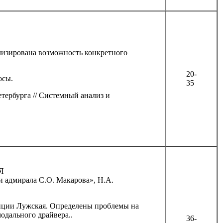
лизирована возможность конкретного
20-
осы.
35
ербурга // Системный анализ и
Я
и адмирала С.О. Макарова», Н.А.
анции Лужская. Определены проблемы на
одального драйвера..
36-