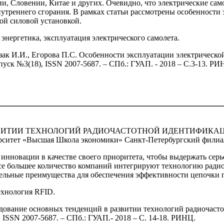
и, Словении, Китае и других. Очевидно, что электрические са
нутреннего сгорания. В рамках статьи рассмотрены особенности
кой силовой установкой.
 энергетика, эксплуатация электрического самолета.
ак И.И., Егорова П.С. Особенности эксплуатации электрическо
ыпуск №3(18), ISSN 2007-5687. – СПб.: ГУАП. - 2018 – C.3-13. РИ
ВИТИИ ТЕХНОЛОГИЙ РАДИОЧАСТОТНОЙ ИДЕНТИФИКАЦ
ерситет «Высшая Школа экономики» Санкт-Петербургский филиа
нновации в качестве своего приоритета, чтобы выдержать сер
все большее количество компаний интегрируют технологию ради
ительные преимущества для обеспечения эффективности цепочки 
ехнология RFID.
дование основных тенденций в развитии технологий радиочасто
 ISSN 2007-5687. – СПб.: ГУАП.- 2018 – C. 14-18. РИНЦ.