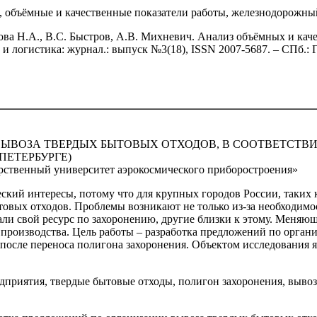
, объёмные и качественные показатели работы, железнодорожны
ова Н.А., В.С. Быстров, А.В. Михневич. Анализ объёмных и кач
 логистика: журнал.: выпуск №3(18), ISSN 2007-5687. – СПб.: Г
ВЫВОЗА ТВЕРДЫХ БЫТОВЫХ ОТХОДОВ, В СООТВЕТСТВ
ПЕТЕРБУРГЕ)
рственный университет аэрокосмического приборостроения»
ский интересы, потому что для крупных городов России, таких к
товых отходов. Проблемы возникают не только из-за необходим
али свой ресурс по захоронению, другие близки к этому. Меня
 производства. Цель работы – разработка предложений по орга
 после переноса полигона захоронения. Объектом исследования
дприятия, твердые бытовые отходы, полигон захоронения, выво