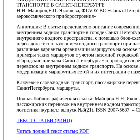
ТРАНСПОРТЕ В САНКТ-ПЕТЕРБУРГЕ
Н.Н. Майоров,Е.П. Яковлева, ФГАОУ ВО «Санкт-Петерб
аэрокосмического приборостроения»
Аннотация: В статье представлено описание современно
внутреннем водном транспорте в городе Санкт-Петербур
внутреннего водного пространства, с помощью блок-сх
пересадок с использованием водного транспорта при пас
различные варианты организации маршрутов на основе п
примеры таких маршрутов с учетом наземной городской
«Городские причалы Санкт-Петербурга» и проводится р
перевозок на внутреннем водном транспорте. На основ
модернизации маршрутных сетей и их интеграции с наз
Ключевые слова:водный транспорт, пассажирские перево
СанктПетербурга, маршруты.
Полная библиографическая ссылка: Майоров Н.Н.,Яковл
пассажирских перевозок на внутреннем водном транспор
логистика: журнал.: выпуск №3(21), ISSN 2007-5687. – С
ТЕКСТ СТАТЬИ (РИНЦ)
Читать полный текст статьи: PDF