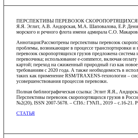
ПЕРСПЕКТИВЫ ПЕРЕВОЗОК СКОРОПОРТЯЩИХСЯ 
Я.Я. Эглит, А.В. Андорская, М.А. Шаповалова, Е.Р. Де
морского и речного флота имени адмирала С.О. Макаров
Аннотация:Рассмотрены перспективы перевозок скоропо
проблемы, возникающие в процессе транспортировки и
перевозок скоропортящихся грузов предложена система 
перевозчика; использование e-commerce, включая оплату
картой; переход на сжиженный природный газ как новое
требованиям с 2020 года. А также необходимость в исп
таких как применение RSM/TRAXENS-технологии – сис
усовершенствования процессов перевозки.
Полная библиографическая ссылка: Эглит Я.Я., Андорска
Перспективы перевозок скоропортящихся грузов в России
№2(20), ISSN 2007-5678. – СПб.: ГУАП., 2019 – с.16-21.
СТАТЬЯ