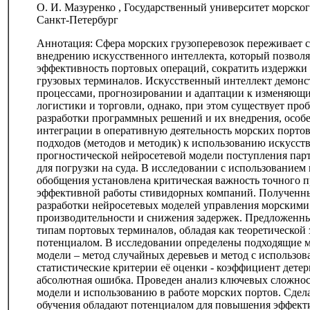
О. И. Мазуренко , Государственный университет морског
Санкт-Петербург
Аннотация: Сфера морских грузоперевозок переживает 
внедрению искусственного интеллекта, который позволя
эффективность портовых операций, сократить издержки 
грузовых терминалов. Искусственный интеллект демонс
процессами, прогнозировании и адаптации к изменяющ
логистики и торговли, однако, при этом существует пр
разработки программных решений и их внедрения, особе
интеграции в оперативную деятельность морских портов
подходов (методов и методик) к использованию искусств
прогностической нейросетевой модели поступления пар
для погрузки на суда. В исследовании с использованием
обобщения установлена критическая важность точного п
эффективной работы стивидорных компаний. Полученные
разработки нейросетевых моделей управления морским
производительности и снижения задержек. Предложенн
типам портовых терминалов, обладая как теоретической
потенциалом. В исследовании определены подходящие м
модели – метод случайных деревьев и метод с использов
статистические критерии её оценки - коэффициент дете
абсолютная ошибка. Проведен анализ ключевых сложнос
модели и использованию в работе морских портов. Сде
обучения обладают потенциалом для повышения эффект