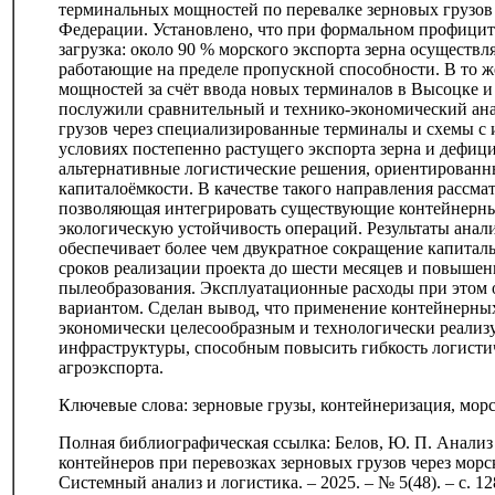
терминальных мощностей по перевалке зерновых грузов
Федерации. Установлено, что при формальном профицит
загрузка: около 90 % морского экспорта зерна осуществл
работающие на пределе пропускной способности. В то ж
мощностей за счёт ввода новых терминалов в Высоцке и
послужили сравнительный и технико-экономический ан
грузов через специализированные терминалы и схемы с
условиях постепенно растущего экспорта зерна и дефиц
альтернативные логистические решения, ориентированн
капиталоёмкости. В качестве такого направления рассма
позволяющая интегрировать существующие контейнерны
экологическую устойчивость операций. Результаты анали
обеспечивает более чем двукратное сокращение капиталь
сроков реализации проекта до шести месяцев и повышени
пылеобразования. Эксплуатационные расходы при этом
вариантом. Сделан вывод, что применение контейнерных
экономически целесообразным и технологически реализ
инфраструктуры, способным повысить гибкость логисти
агроэкспорта.
Ключевые слова: зерновые грузы, контейнеризация, мор
Полная библиографическая ссылка: Белов, Ю. П. Анали
контейнеров при перевозках зерновых грузов через морск
Системный анализ и логистика. – 2025. – № 5(48). – с. 1