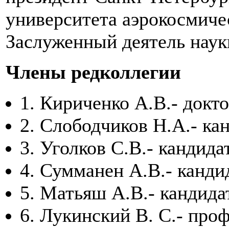
университета аэрокосмиче
Заслуженный деятель наук
Члены редколлегии
1. Кириченко А.В.- докт
2. Слободчиков Н.А.- ка
3. Уголков С.В.- кандида
4. Сумманен А.В.- канди
5. Матьяш А.В.- кандида
6. Лукинский В. С.- про