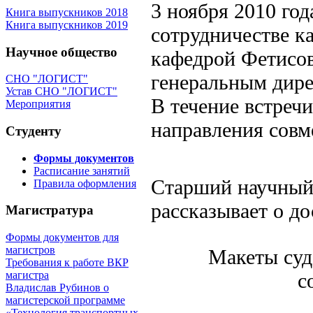
3 ноября 2010 год
Книга выпускников 2018
Книга выпускников 2019
сотрудничестве 
Научное общество
кафедрой Фетисов
генеральным ди
СНО "ЛОГИСТ"
Устав СНО "ЛОГИСТ"
В течение встреч
Мероприятия
направления совм
Студенту
Формы документов
Расписание занятий
Старший научный с
Правила оформления
рассказывает о 
Магистратура
Формы документов для
магистров
Макеты суд
Требования к работе ВКР
с
магистра
Владислав Рубинов о
магистерской программе
«Технология транспортных