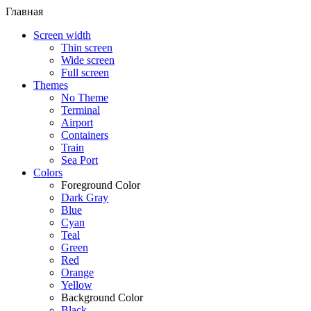
Главная
Screen width
Thin screen
Wide screen
Full screen
Themes
No Theme
Terminal
Airport
Containers
Train
Sea Port
Colors
Foreground Color
Dark Gray
Blue
Cyan
Teal
Green
Red
Orange
Yellow
Background Color
Black