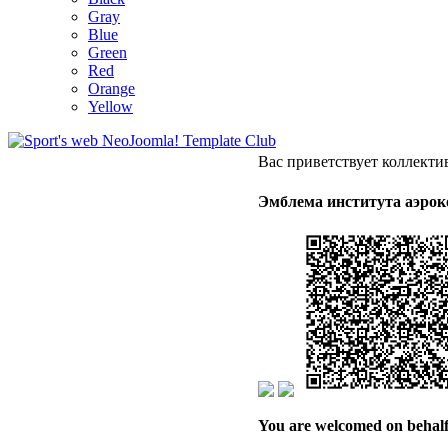
Gray
Blue
Green
Red
Orange
Yellow
Вас приветствует коллект
Эмблема института аэрок
You are welcomed on behalf 