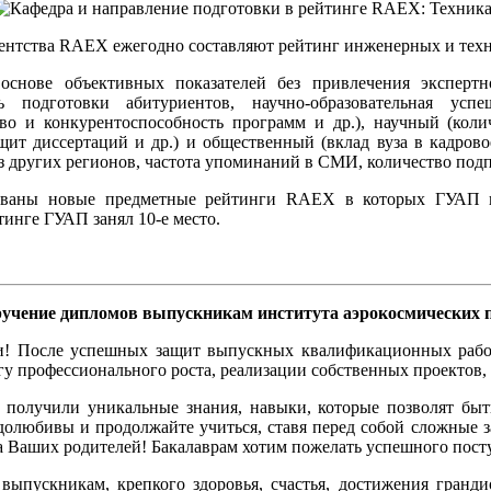
гентства RAEX ежегодно составляют рейтинг инженерных и техн
 основе объективных показателей без привлечения эксперт
нь подготовки абитуриентов, научно-образовательная успе
во и конкурентоспособность программ и др.), научный (коли
ащит диссертаций и др.) и общественный (вклад вуза в кадров
з других регионов, частота упоминаний в СМИ, количество подпи
кованы новые предметные рейтинги RAEX в которых ГУАП в
тинге ГУАП занял 10-е место.
вручение дипломов выпускникам института аэрокосмических п
! После успешных защит выпускных квалификационных работ 
у профессионального роста, реализации собственных проектов, 
 получили уникальные знания, навыки, которые позволят быт
долюбивы и продолжайте учиться, ставя перед собой сложные з
а Ваших родителей! Бакалаврам хотим пожелать успешного пост
ыпускникам, крепкого здоровья, счастья, достижения гранди