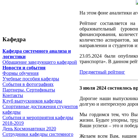
На этом фоне аналитики а
Рейтинг составляется на
образовательный (урове
финансирования, количест
Кафедра
количество аспирантов, з
направлении и студентов и
Кафедра системного анализа и
23.05.2024 были опубли
логистики
транспорта». В данном рей
Обращение заведующего кафедрой
Новости и события
Предметный рейтинг
Формы обучения
Учебные пособия кафедры
События в фотографиях
3 июля 2024 состоялось 
Партнеры. Сертификаты
Контакты
Дорогие наши выпускники
Клуб выпускников кафедры
долгую и интересную дорог
Спортивные достижения студентов
кафедры
Мы гордимся тем, что Вы
События и мероприятия кафедры
жизни. Будьте упорны, тру
2018-2019
Ваши успехи – это и побед
День Космонавтики 2020
Сотрудники кафедры системного
Желаем всем Вам, нашим в