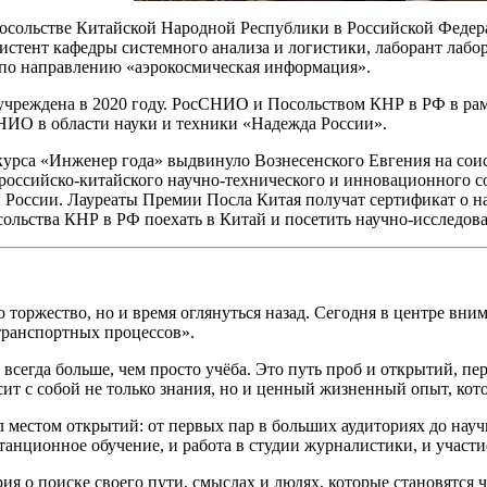
 Посольстве Китайской Народной Республики в Российской Феде
истент кафедры системного анализа и логистики, лаборант лаб
по направлению «аэрокосмическая информация».
учреждена в 2020 году. РосСНИО и Посольством КНР в РФ в рам
О в области науки и техники «Надежда России».
рса «Инженер года» выдвинуло Вознесенского Евгения на соис
российско-китайского научно-технического и инновационного с
России. Лауреаты Премии Посла Китая получат сертификат о на
ольства КНР в РФ поехать в Китай и посетить научно-исследов
 торжество, но и время оглянуться назад. Сегодня в центре вн
транспортных процессов».
 всегда больше, чем просто учёба. Это путь проб и открытий, пе
ит с собой не только знания, но и ценный жизненный опыт, кото
л местом открытий: от первых пар в больших аудиториях до нау
станционное обучение, и работа в студии журналистики, и участи
ия о поиске своего пути, смыслах и людях, которые становятся 