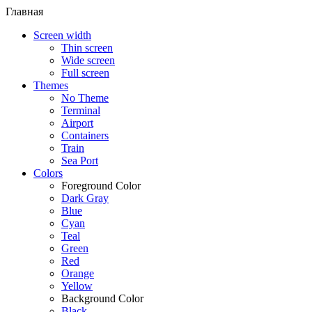
Главная
Screen width
Thin screen
Wide screen
Full screen
Themes
No Theme
Terminal
Airport
Containers
Train
Sea Port
Colors
Foreground Color
Dark Gray
Blue
Cyan
Teal
Green
Red
Orange
Yellow
Background Color
Black