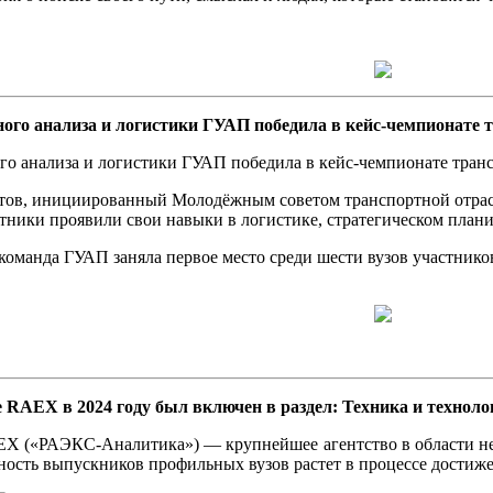
ого анализа и логистики ГУАП победила в кейс-чемпионате 
го анализа и логистики ГУАП победила в кейс-чемпионате тран
нтов, инициированный Молодёжным советом транспортной отрас
стники проявили свои навыки в логистике, стратегическом план
 команда ГУАП заняла первое место среди шести вузов участник
 RAEX в 2024 году был включен в раздел: Техника и техноло
EX («РАЭКС-Аналитика») — крупнейшее агентство в области н
ность выпускников профильных вузов растет в процессе достиже