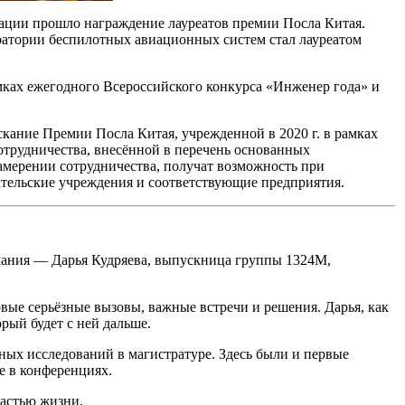
рации прошло награждение лауреатов премии Посла Китая.
оратории беспилотных авиационных систем стал лауреатом
ках ежегодного Всероссийского конкурса «Инженер года» и
кание Премии Посла Китая, учрежденной в 2020 г. в рамках
отрудничества, внесённой в перечень основанных
мерении сотрудничества, получат возможность при
ательские учреждения и соответствующие предприятия.
имания — Дарья Кудряева, выпускница группы 1324М,
рвые серьёзные вызовы, важные встречи и решения. Дарья, как
рый будет с ней дальше.
чных исследований в магистратуре. Здесь были и первые
е в конференциях.
частью жизни.