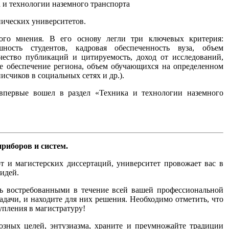
ических университетов.
ного мнения. В его основу легли три ключевых критерия:
шность студентов, кадровая обеспеченность вуза, объем
чество публикаций и цитируемость, доход от исследований,
ое обеспечение региона, объем обучающихся на определенном
счиков в социальных сетях и др.).
первые вошел в раздел «Техника и технологии наземного
риборов и систем.
и магистерских диссертаций, университет провожает вас в
идей.
ь востребованными в течение всей вашей профессиональной
адачи, и находите для них решения. Необходимо отметить, что
упления в магистратуру!
озных целей, энтузиазма, храните и преумножайте традиции