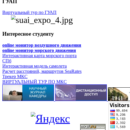
ГУАП
Виртуальный тур по ГУАП
Интересное студенту
online монитор воздушного движения
online монитор морского движения
Интерактивная карта морского порта
СПб
Интерактивная модель самолета
Расчет расстояний, маршрутов SeaRates
Трекер МКС
ВИРТУАЛЬНЫЙ ТУР ПО МКС