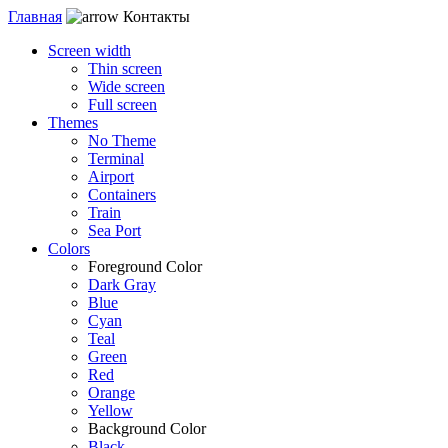
Главная
Контакты
Screen width
Thin screen
Wide screen
Full screen
Themes
No Theme
Terminal
Airport
Containers
Train
Sea Port
Colors
Foreground Color
Dark Gray
Blue
Cyan
Teal
Green
Red
Orange
Yellow
Background Color
Black