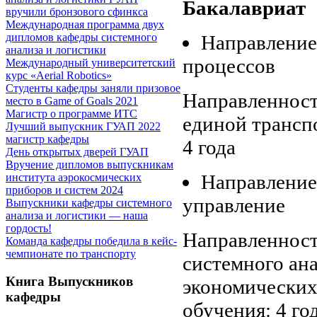
Бакалавриат
вручили бронзового сфинкса
Международная программа двух
Направление
дипломов кафедры системного
анализа и логистики
процессов
Международный университетский
курс «Aerial Robotics»
Студенты кафедры заняли призовое
Направленност
место в Game of Goals 2021
Магистр о программе ИТС
единой трансп
Лучший выпускник ГУАП 2022
магистр кафедры
4 года
День открытых дверей ГУАП
Вручение дипломов выпускникам
Направление
института аэрокосмических
приборов и систем 2024
управление
Выпускники кафедры системного
анализа и логистики — наша
гордость!
Направленност
Команда кафедры победила в кейс-
чемпионате по транспорту
системного ана
Книга Выпускников
экономических
кафедры
обучения: 4 го