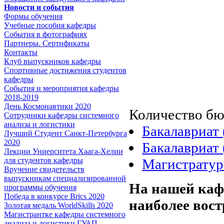
Новости и события
Формы обучения
Учебные пособия кафедры
События в фотографиях
Партнеры. Сертификаты
Контакты
Клуб выпускников кафедры
Спортивные достижения студентов
кафедры
События и мероприятия кафедры
2018-2019
День Космонавтики 2020
Количество бю
Сотрудники кафедры системного
анализа и логистики
Бакалавриат 
Лучший Студент Санкт-Петербурга
2020
Бакалавриат 
Лекции Униерситета Хаага-Хелии
Магистратур
для студентов кафедры
Вручение свидетельств
выпускникам специализированной
На нашей кафе
программы обучения
Победа в конкурсе Brics 2020
наиболее вос
Золотая медаль WorldSkills 2020
Магистрантке кафедры системного
анализа и логистики ГУАП