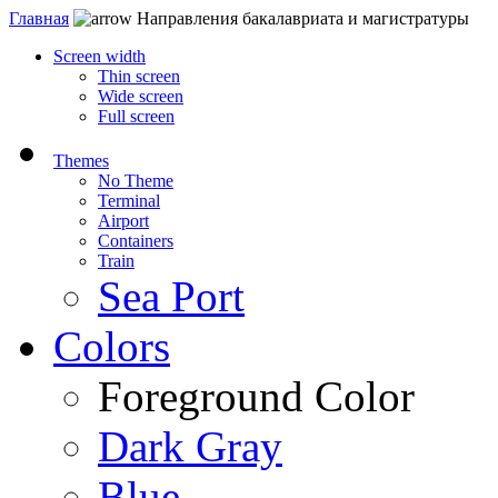
Главная
Направления бакалавриата и магистратуры
Screen width
Thin screen
Wide screen
Full screen
Themes
No Theme
Terminal
Airport
Containers
Train
Sea Port
Colors
Foreground Color
Dark Gray
Blue