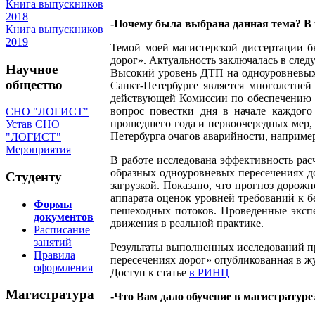
Книга выпускников
2018
-Почему была выбрана данная тема? В 
Книга выпускников
2019
Темой моей магистерской диссертации 
дорог». Актуальность заключалась в сле
Научное
Высокий уровень ДТП на одноуровневых 
общество
Санкт-Петербурге является многолетней
действующей Комиссии по обеспечению 
вопрос повестки дня в начале каждого
СНО "ЛОГИСТ"
прошедшего года и первоочередных мер,
Устав СНО
Петербурга очагов аварийности, наприме
"ЛОГИСТ"
Мероприятия
В работе исследована эффективность рас
образных одноуровневых пересечениях д
Студенту
загрузкой. Показано, что прогноз дорож
аппарата оценок уровней требований к б
Формы
пешеходных потоков. Проведенные экспе
документов
движения в реальной практике.
Расписание
занятий
Результаты выполненных исследований пр
Правила
пересечениях дорог» опубликованная в 
оформления
Доступ к статье
в РИНЦ
Магистратура
-Что Вам дало обучение в магистратуре