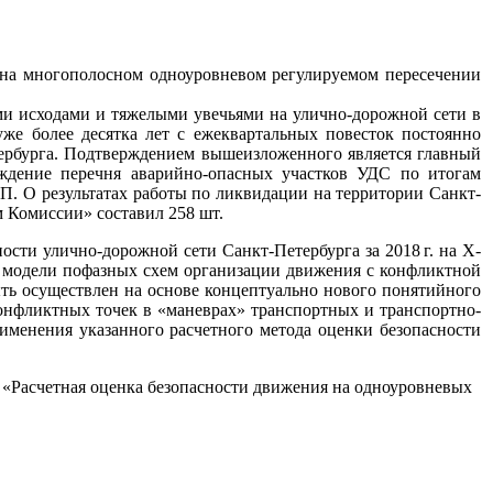
на многополосном одноуровневом регулируемом пересечении
и исходами и тяжелыми увечьями на улично-дорожной сети в
уже более десятка лет с ежеквартальных повесток постоянно
ербурга. Подтверждением вышеизложенного является главный
рждение перечня аварийно-опасных участков УДС по итогам
. О результатах работы по ликвидации на территории Санкт-
 Комиссии» составил 258 шт.
ости улично-дорожной сети Санкт-Петербурга за 2018 г. на Х-
е модели пофазных схем организации движения с конфликтной
ыть осуществлен на основе концептуально нового понятийного
конфликтных точек в «маневрах» транспортных и транспортно-
именения указанного расчетного метода оценки безопасности
. «Расчетная оценка безопасности движения на одноуровневых