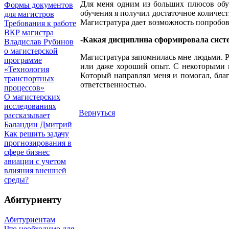
Для меня одним из больших плюсов обуче
Формы документов
обучения я получил достаточное количест
для магистров
Магистратура дает возможность попробоват
Требования к работе
ВКР магистра
-Какая дисциплина сформировала сист
Владислав Рубинов
о магистерской
Магистратура запомнилась мне людьми. Р
программе
или даже хороший опыт. С некоторыми и
«Технология
Который направлял меня и помогал, благ
транспортных
ответственностью.
процессов»
О магистерских
исследованиях
Вернуться
рассказывает
Баландин Дмитрий
Как решить задачу
прогнозирования в
сфере бизнес
авиации с учетом
влияния внешней
среды?
Абитуриенту
Абитуриентам
Что необходимо для