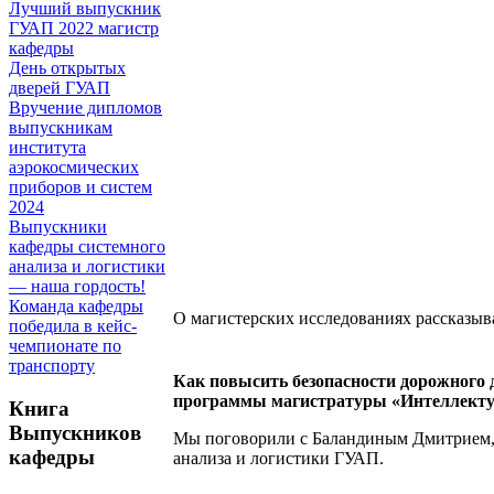
Лучший выпускник
ГУАП 2022 магистр
кафедры
День открытых
дверей ГУАП
Вручение дипломов
выпускникам
института
аэрокосмических
приборов и систем
2024
Выпускники
кафедры системного
анализа и логистики
— наша гордость!
Команда кафедры
О магистерских исследованиях рассказы
победила в кейс-
чемпионате по
транспорту
Как повысить безопасности дорожного 
программы магистратуры «Интеллекту
Книга
Выпускников
Мы поговорили с Баландиным Дмитрием, 
кафедры
анализа и логистики ГУАП.