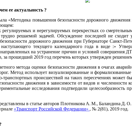
чем ее актуальность ?
была «Методика повышения безопасности дорожного движения 
дующем:
регулируемых и нерегулируемых перекрестках со смертельным
 трудно решаемой задачей. Обсуждение последней не сходит 
безопасности дорожного движения при Губернаторе Санкт-Пет
 наступающего текущего календарного года в виде :» Утве
 направленных на устранение причин и условий совершения ДТП
р, за прошедший 2019 год перечень которых утвержден решением
четного метода оценки безопасности движения в очагах аварийн
орог. Метод использует визуализированные и формализованны
но-транспортных происшествий на таких пересечениях может б
езопасности движения в зависимости от видов и численности 
риментальные исследования подтвердили целесообразность пр
едставлены в статье авторов Плотникова А. М., Баландина Д. О
журнале
«Транспорт Российской Федерации»
, № 2(81), 2019 год.
?