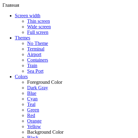
Главная
Screen width
Thin screen
Wide screen
Full screen
Themes
No Theme
Terminal
Airport
Containers
Train
Sea Port
Colors
Foreground Color
Dark Gray
Blue
Cyan
Teal
Green
Red
Orange
Yellow
Background Color
Black