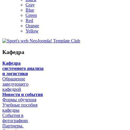
Gray
Blue
Green
Red
Orange
Yellow
Кафедра
Кафедра
системного анализа
и логистики
Обращение
заведующего
кафедрой
Новости и события
Формы обучения
Учебные пособия
кафедры
События в
фотографиях
Партнеры.